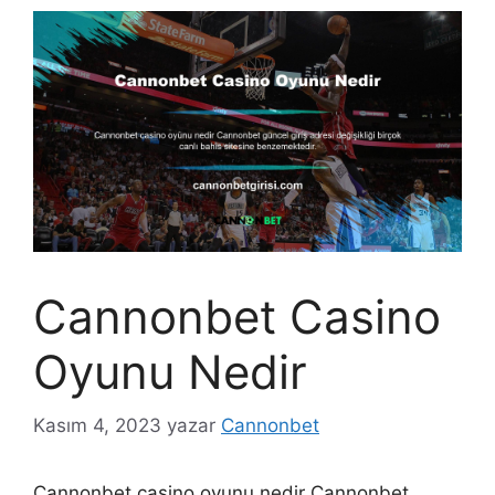
Cannonbet Casino
Oyunu Nedir
Kasım 4, 2023
yazar
Cannonbet
Cannonbet casino oyunu nedir Cannonbet