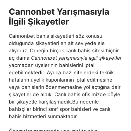
Cannonbet Yarışmasıyla
İlgili Şikayetler
Cannonbet bahis şikayetleri söz konusu
olduğunda şikayetleri en alt seviyede ele
alıyoruz. Örneğin birçok canlı bahis sitesi hiçbir
açıklama
Cannonbet yarışmasıyla i̇lgili şikayetler
yapmadan üyelerinin bahislerini iptal
edebilmektedir. Ayrıca bazı sitelerdeki teknik
hataların üyelik kuponlarının iptal edilmesine
veya bahislerin ödenmemesine yol açtığına dair
şikayetler de aldık. Canlı bahis ofisimizde böyle
bir şikayetle karşılaşmadık.Bu nedenle
bahisçiler birinci sınıf spor bahisleri ve canlı
bahis hizmetleri sunmaktadır.