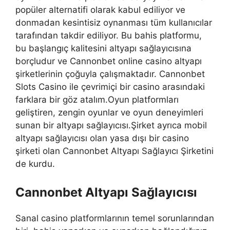
popüler alternatifi olarak kabul ediliyor ve
donmadan kesintisiz oynanması tüm kullanıcılar
tarafından takdir ediliyor. Bu bahis platformu,
bu başlangıç ​​kalitesini altyapı sağlayıcısına
borçludur ve Cannonbet online casino altyapı
şirketlerinin çoğuyla çalışmaktadır. Cannonbet
Slots Casino ile çevrimiçi bir casino arasındaki
farklara bir göz atalım.Oyun platformları
geliştiren, zengin oyunlar ve oyun deneyimleri
sunan bir altyapı sağlayıcısı.Şirket ayrıca mobil
altyapı sağlayıcısı olan yasa dışı bir casino
şirketi olan Cannonbet Altyapı Sağlayıcı Şirketini
de kurdu.
Cannonbet Altyapı Sağlayıcısı
Sanal casino platformlarının temel sorunlarından