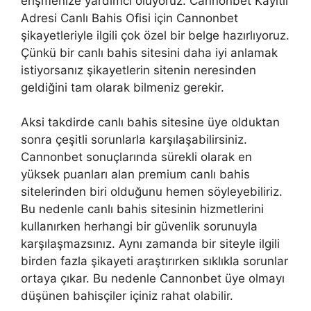
erişmenize yardımcı oluyoruz. Cannonbet Kayıtlı
Adresi Canlı Bahis Ofisi için Cannonbet
şikayetleriyle ilgili çok özel bir belge hazırlıyoruz.
Çünkü bir canlı bahis sitesini daha iyi anlamak
istiyorsanız şikayetlerin sitenin neresinden
geldiğini tam olarak bilmeniz gerekir.
Aksi takdirde canlı bahis sitesine üye olduktan
sonra çeşitli sorunlarla karşılaşabilirsiniz.
Cannonbet sonuçlarında sürekli olarak en
yüksek puanları alan premium canlı bahis
sitelerinden biri olduğunu hemen söyleyebiliriz.
Bu nedenle canlı bahis sitesinin hizmetlerini
kullanırken herhangi bir güvenlik sorunuyla
karşılaşmazsınız. Aynı zamanda bir siteyle ilgili
birden fazla şikayeti araştırırken sıklıkla sorunlar
ortaya çıkar. Bu nedenle Cannonbet üye olmayı
düşünen bahisçiler içiniz rahat olabilir.