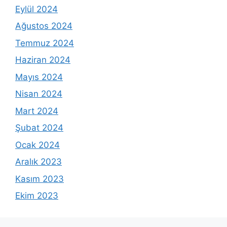
Eylül 2024
Ağustos 2024
Temmuz 2024
Haziran 2024
Mayıs 2024
Nisan 2024
Mart 2024
Şubat 2024
Ocak 2024
Aralık 2023
Kasım 2023
Ekim 2023