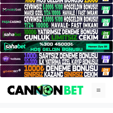
İçeriğe
atla
Menü