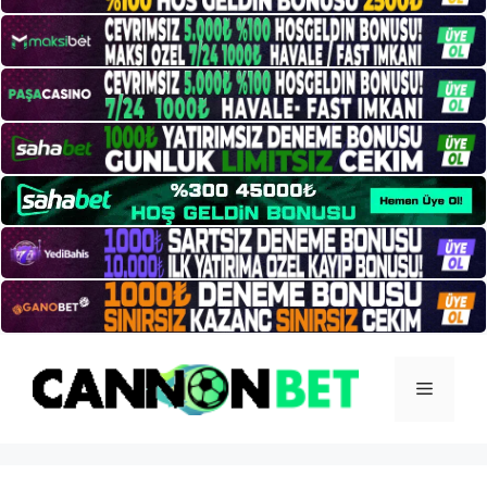
İçeriğe
atla
Menü