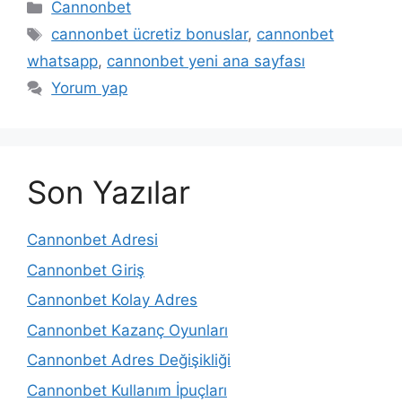
Kategoriler
Cannonbet
Etiketler
cannonbet ücretiz bonuslar
,
cannonbet
whatsapp
,
cannonbet yeni ana sayfası
Yorum yap
Son Yazılar
Cannonbet Adresi
Cannonbet Giriş
Cannonbet Kolay Adres
Cannonbet Kazanç Oyunları
Cannonbet Adres Değişikliği
Cannonbet Kullanım İpuçları