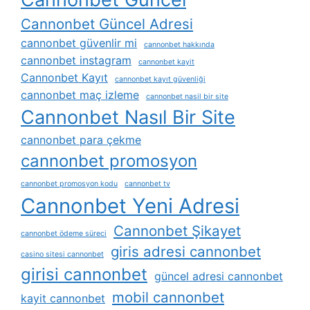
Cannonbet Güncel Adresi
cannonbet güvenlir mi
cannonbet hakkında
cannonbet instagram
cannonbet kayit
Cannonbet Kayıt
cannonbet kayıt güvenliği
cannonbet maç izleme
cannonbet nasil bir site
Cannonbet Nasıl Bir Site
cannonbet para çekme
cannonbet promosyon
cannonbet promosyon kodu
cannonbet tv
Cannonbet Yeni Adresi
Cannonbet Şikayet
cannonbet ödeme süreci
giris adresi cannonbet
casino sitesi cannonbet
girisi cannonbet
güncel adresi cannonbet
mobil cannonbet
kayit cannonbet