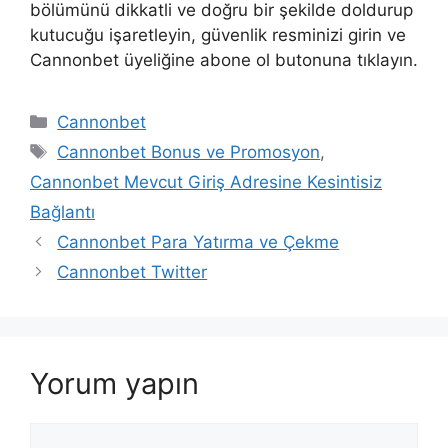
bölümünü dikkatli ve doğru bir şekilde doldurup
kutucuğu işaretleyin, güvenlik resminizi girin ve
Cannonbet üyeliğine abone ol butonuna tıklayın.
Kategoriler
Cannonbet
Etiketler
Cannonbet Bonus ve Promosyon
,
Cannonbet Mevcut Giriş Adresine Kesintisiz
Bağlantı
Cannonbet Para Yatırma ve Çekme
Cannonbet Twitter
Yorum yapın
Yorum