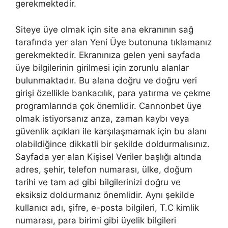
gerekmektedir.
Siteye üye olmak için site ana ekranının sağ
tarafında yer alan Yeni Üye butonuna tıklamanız
gerekmektedir. Ekranınıza gelen yeni sayfada
üye bilgilerinin girilmesi için zorunlu alanlar
bulunmaktadır. Bu alana doğru ve doğru veri
girişi özellikle bankacılık, para yatırma ve çekme
programlarında çok önemlidir. Cannonbet üye
olmak istiyorsanız arıza, zaman kaybı veya
güvenlik açıkları ile karşılaşmamak için bu alanı
olabildiğince dikkatli bir şekilde doldurmalısınız.
Sayfada yer alan Kişisel Veriler başlığı altında
adres, şehir, telefon numarası, ülke, doğum
tarihi ve tam ad gibi bilgilerinizi doğru ve
eksiksiz doldurmanız önemlidir. Aynı şekilde
kullanıcı adı, şifre, e-posta bilgileri, T.C kimlik
numarası, para birimi gibi üyelik bilgileri