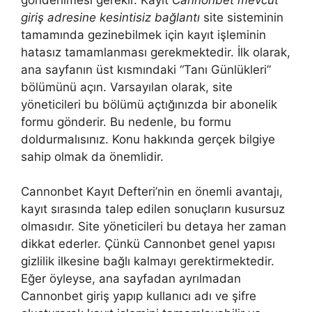
giriş adresine kesintisiz bağlantı
site sisteminin
tamamında gezinebilmek için kayıt işleminin
hatasız tamamlanması gerekmektedir. İlk olarak,
ana sayfanın üst kısmındaki “Tanı Günlükleri”
bölümünü açın. Varsayılan olarak, site
yöneticileri bu bölümü açtığınızda bir abonelik
formu gönderir. Bu nedenle, bu formu
doldurmalısınız. Konu hakkında gerçek bilgiye
sahip olmak da önemlidir.
Cannonbet Kayıt Defteri’nin en önemli avantajı,
kayıt sırasında talep edilen sonuçların kusursuz
olmasıdır. Site yöneticileri bu detaya her zaman
dikkat ederler. Çünkü Cannonbet genel yapısı
gizlilik ilkesine bağlı kalmayı gerektirmektedir.
Eğer öyleyse, ana sayfadan ayrılmadan
Cannonbet giriş yapıp kullanıcı adı ve şifre