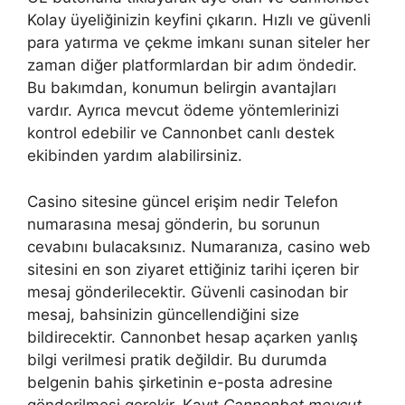
Kolay üyeliğinizin keyfini çıkarın. Hızlı ve güvenli
para yatırma ve çekme imkanı sunan siteler her
zaman diğer platformlardan bir adım öndedir.
Bu bakımdan, konumun belirgin avantajları
vardır. Ayrıca mevcut ödeme yöntemlerinizi
kontrol edebilir ve Cannonbet canlı destek
ekibinden yardım alabilirsiniz.
Casino sitesine güncel erişim nedir Telefon
numarasına mesaj gönderin, bu sorunun
cevabını bulacaksınız. Numaranıza, casino web
sitesini en son ziyaret ettiğiniz tarihi içeren bir
mesaj gönderilecektir. Güvenli casinodan bir
mesaj, bahsinizin güncellendiğini size
bildirecektir. Cannonbet hesap açarken yanlış
bilgi verilmesi pratik değildir. Bu durumda
belgenin bahis şirketinin e-posta adresine
gönderilmesi gerekir. Kayıt
Cannonbet mevcut