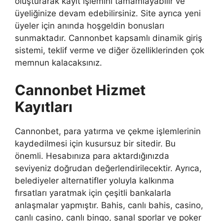
oluşturarak kayıt işlemini tamamlayabilir ve
üyeliğinize devam edebilirsiniz. Site ayrıca yeni
üyeler için anında hoşgeldin bonusları
sunmaktadır. Cannonbet kapsamlı dinamik giriş
sistemi, teklif verme ve diğer özelliklerinden çok
memnun kalacaksınız.
Cannonbet Hizmet
Kayıtları
Cannonbet, para yatırma ve çekme işlemlerinin
kaydedilmesi için kusursuz bir sitedir. Bu
önemli. Hesabınıza para aktardığınızda
seviyeniz doğrudan değerlendirilecektir. Ayrıca,
belediyeler alternatifler yoluyla kalkınma
fırsatları yaratmak için çeşitli bankalarla
anlaşmalar yapmıştır. Bahis, canlı bahis, casino,
canlı casino, canlı bingo, sanal sporlar ve poker