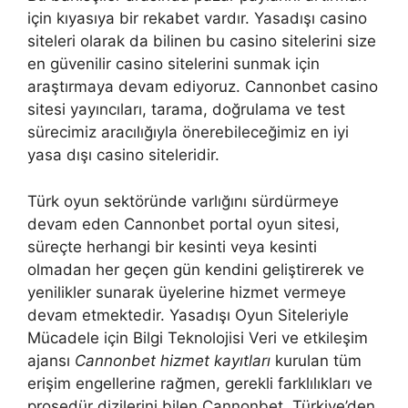
için kıyasıya bir rekabet vardır. Yasadışı casino
siteleri olarak da bilinen bu casino sitelerini size
en güvenilir casino sitelerini sunmak için
araştırmaya devam ediyoruz. Cannonbet casino
sitesi yayıncıları, tarama, doğrulama ve test
sürecimiz aracılığıyla önerebileceğimiz en iyi
yasa dışı casino siteleridir.
Türk oyun sektöründe varlığını sürdürmeye
devam eden Cannonbet portal oyun sitesi,
süreçte herhangi bir kesinti veya kesinti
olmadan her geçen gün kendini geliştirerek ve
yenilikler sunarak üyelerine hizmet vermeye
devam etmektedir. Yasadışı Oyun Siteleriyle
Mücadele için Bilgi Teknolojisi Veri ve etkileşim
ajansı
Cannonbet hizmet kayıtları
kurulan tüm
erişim engellerine rağmen, gerekli farklılıkları ve
prosedür dizilerini bilen Cannonbet, Türkiye’den