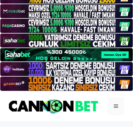
İçeriğe
atla
Menü