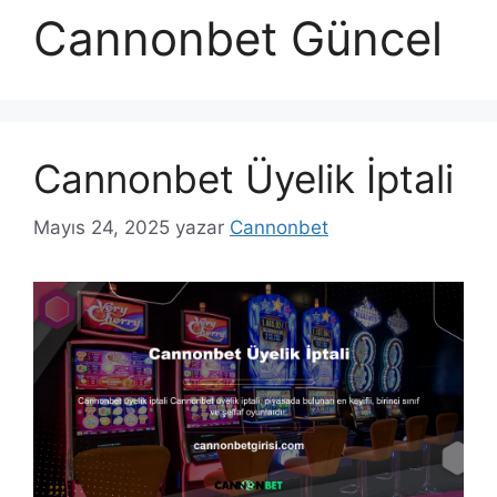
Cannonbet Güncel
Cannonbet Üyelik İptali
Mayıs 24, 2025
yazar
Cannonbet