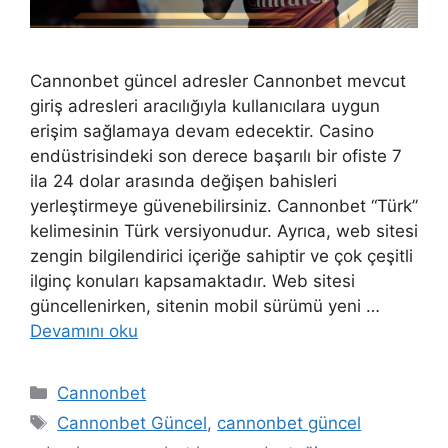
Cannonbet güncel adresler Cannonbet mevcut
giriş adresleri aracılığıyla kullanıcılara uygun
erişim sağlamaya devam edecektir. Casino
endüstrisindeki son derece başarılı bir ofiste 7
ila 24 dolar arasında değişen bahisleri
yerleştirmeye güvenebilirsiniz. Cannonbet “Türk”
kelimesinin Türk versiyonudur. Ayrıca, web sitesi
zengin bilgilendirici içeriğe sahiptir ve çok çeşitli
ilginç konuları kapsamaktadır. Web sitesi
güncellenirken, sitenin mobil sürümü yeni …
Devamını oku
Kategoriler
Cannonbet
Etiketler
Cannonbet Güncel
,
cannonbet güncel