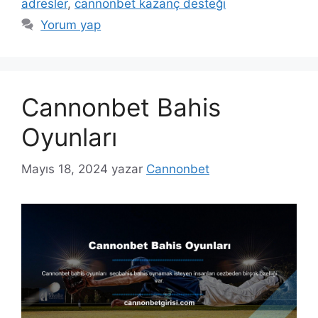
adresler
,
cannonbet kazanç desteği
Yorum yap
Cannonbet Bahis
Oyunları
Mayıs 18, 2024
yazar
Cannonbet