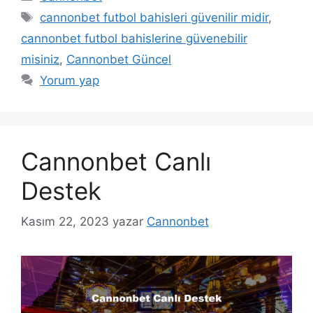
Etiketler
cannonbet futbol bahisleri güvenilir midir
,
cannonbet futbol bahislerine güvenebilir
misiniz
,
Cannonbet Güncel
Yorum yap
Cannonbet Canlı
Destek
Kasım 22, 2023
yazar
Cannonbet