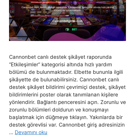
Cannonbet canlı destek şikâyet raporunda
“Etkileşimler” kategorisi altında hızlı yardım
bölümü de bulunmaktadır. Elbette bununla ilgili
şikâyette de bulunabilirsiniz. Cannonbet canlı
destek şikâyet bildirimi çevrimiçi destek, şikâyet
bildirimlerini poster olarak tanımlanan kişilere
yönlendirir. Bağlantı penceresini açın. Zorunlu ve
zorunlu bölümleri doldurun ve konuşmayı
başlatmak için düğmeye tıklayın. Yakınlarda bir
destek görevlisi var. Cannonbet giriş adresinizin
…
Devamını oku