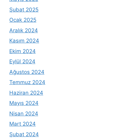
Şubat 2025
Ocak 2025
Aralık 2024
Kasım 2024
Ekim 2024
Eylül 2024
Ağustos 2024
Temmuz 2024
Haziran 2024
Mayıs 2024
Nisan 2024
Mart 2024
Şubat 2024