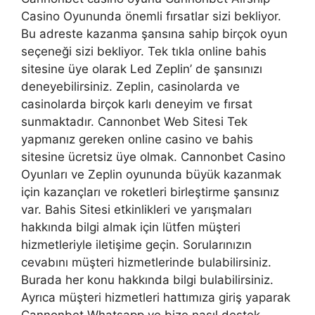
Casino Oyununda önemli fırsatlar sizi bekliyor.
Bu adreste kazanma şansına sahip birçok oyun
seçeneği sizi bekliyor. Tek tıkla online bahis
sitesine üye olarak Led Zeplin’ de şansınızı
deneyebilirsiniz. Zeplin, casinolarda ve
casinolarda birçok karlı deneyim ve fırsat
sunmaktadır. Cannonbet Web Sitesi Tek
yapmanız gereken online casino ve bahis
sitesine ücretsiz üye olmak. Cannonbet Casino
Oyunları ve Zeplin oyununda büyük kazanmak
için kazançları ve roketleri birleştirme şansınız
var. Bahis Sitesi etkinlikleri ve yarışmaları
hakkında bilgi almak için lütfen müşteri
hizmetleriyle iletişime geçin. Sorularınızın
cevabını müşteri hizmetlerinde bulabilirsiniz.
Burada her konu hakkında bilgi bulabilirsiniz.
Ayrıca müşteri hizmetleri hattımıza giriş yaparak