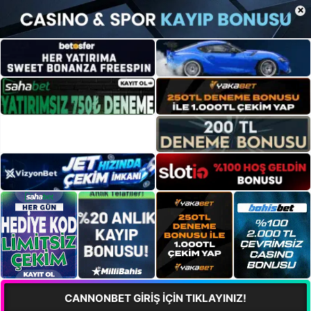
×
CANNONBET GİRİŞ İÇİN TIKLAYINIZ!