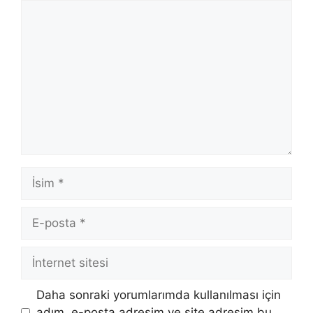
Yorum
İsim
E-
posta
İnternet
sitesi
Daha sonraki yorumlarımda kullanılması için
adım, e-posta adresim ve site adresim bu