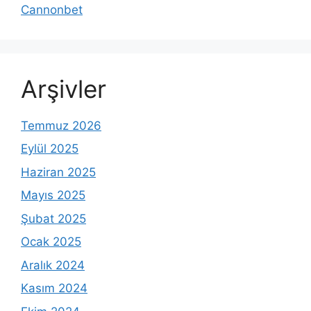
Cannonbet
Arşivler
Temmuz 2026
Eylül 2025
Haziran 2025
Mayıs 2025
Şubat 2025
Ocak 2025
Aralık 2024
Kasım 2024