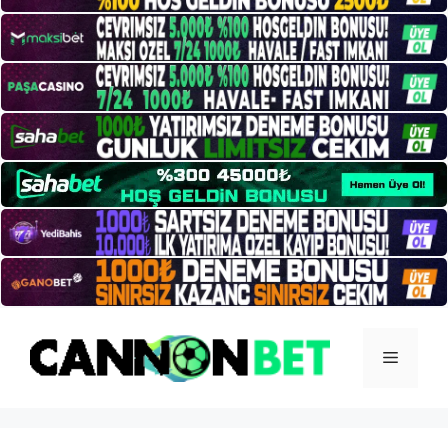
İçeriğe
atla
Menü