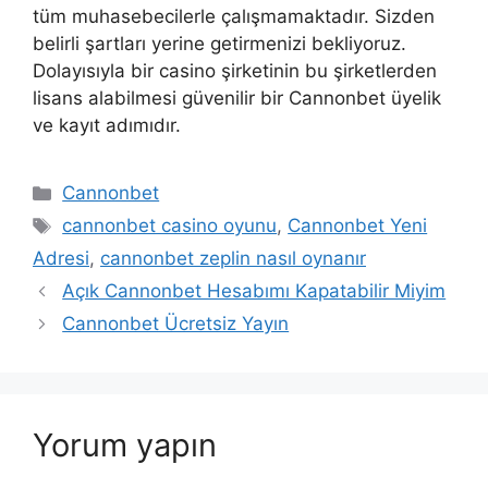
tüm muhasebecilerle çalışmamaktadır. Sizden
belirli şartları yerine getirmenizi bekliyoruz.
Dolayısıyla bir casino şirketinin bu şirketlerden
lisans alabilmesi güvenilir bir Cannonbet üyelik
ve kayıt adımıdır.
Kategoriler
Cannonbet
Etiketler
cannonbet casino oyunu
,
Cannonbet Yeni
Adresi
,
cannonbet zeplin nasıl oynanır
Açık Cannonbet Hesabımı Kapatabilir Miyim
Cannonbet Ücretsiz Yayın
Yorum yapın