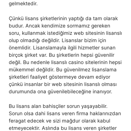
gelmektedir.
Çünkü lisans şirketlerinin yaptığı da tam olarak
budur. Ancak kendimize sormamız gereken
soru, kullanmak istediğimiz web sitesinin lisanslı
olup olmadığı değildir. Lisanslar bizim için
önemlidir. Lisanslamayla ilgili hizmetler sunan
birçok şirket var. Bu şirketlerin hepsi güvenilir
değil. Bu nedenle lisanslı casino sitelerinin hepsi
mükemmel değildir. Bu güvenilmez lisanslama
şirketleri faaliyet göstermeye devam ediyor
çünkü insanlar bir web sitesinin lisanslı olması
durumunda ona güvenilebileceğine inanıyor.
Bu lisans alan bahisçiler sorun yaşayabilir.
Sorun olsa dahi lisans veren firma haklarınızdan
feragat edecek ve sizi mağdur olarak kabul
etmeyecektir. Aslında bu lisans veren şirketler