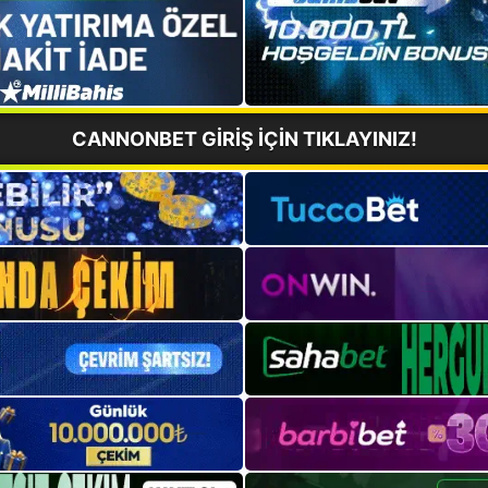
CANNONBET GİRİŞ İÇİN TIKLAYINIZ!