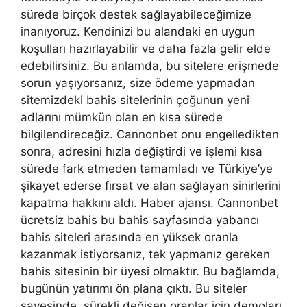
sürede birçok destek sağlayabileceğimize
inanıyoruz. Kendinizi bu alandaki en uygun
koşulları hazırlayabilir ve daha fazla gelir elde
edebilirsiniz. Bu anlamda, bu sitelere erişmede
sorun yaşıyorsanız, size ödeme yapmadan
sitemizdeki bahis sitelerinin çoğunun yeni
adlarını mümkün olan en kısa sürede
bilgilendireceğiz. Cannonbet onu engelledikten
sonra, adresini hızla değiştirdi ve işlemi kısa
sürede fark etmeden tamamladı ve Türkiye’ye
şikayet ederse fırsat ve alan sağlayan sinirlerini
kapatma hakkını aldı. Haber ajansı. Cannonbet
ücretsiz bahis bu bahis sayfasında yabancı
bahis siteleri arasında en yüksek oranla
kazanmak istiyorsanız, tek yapmanız gereken
bahis sitesinin bir üyesi olmaktır. Bu bağlamda,
bugünün yatırımı ön plana çıktı. Bu siteler
sayesinde, sürekli değişen oranlar için demoları