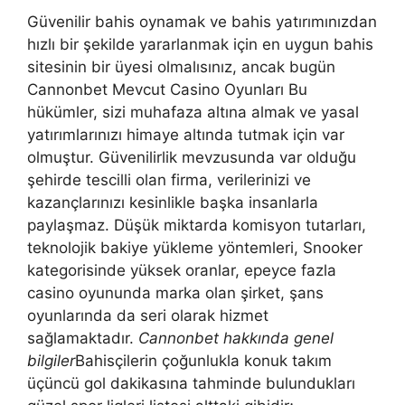
Güvenilir bahis oynamak ve bahis yatırımınızdan
hızlı bir şekilde yararlanmak için en uygun bahis
sitesinin bir üyesi olmalısınız, ancak bugün
Cannonbet Mevcut Casino Oyunları Bu
hükümler, sizi muhafaza altına almak ve yasal
yatırımlarınızı himaye altında tutmak için var
olmuştur. Güvenilirlik mevzusunda var olduğu
şehirde tescilli olan firma, verilerinizi ve
kazançlarınızı kesinlikle başka insanlarla
paylaşmaz. Düşük miktarda komisyon tutarları,
teknolojik bakiye yükleme yöntemleri, Snooker
kategorisinde yüksek oranlar, epeyce fazla
casino oyununda marka olan şirket, şans
oyunlarında da seri olarak hizmet
sağlamaktadır.
Cannonbet hakkında genel
bilgiler
Bahisçilerin çoğunlukla konuk takım
üçüncü gol dakikasına tahminde bulundukları