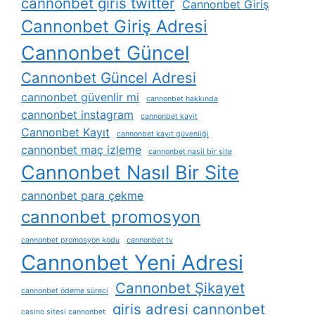
cannonbet giris twitter
Cannonbet Giriş
Cannonbet Giriş Adresi
Cannonbet Güncel
Cannonbet Güncel Adresi
cannonbet güvenlir mi
cannonbet hakkında
cannonbet instagram
cannonbet kayit
Cannonbet Kayıt
cannonbet kayıt güvenliği
cannonbet maç izleme
cannonbet nasil bir site
Cannonbet Nasıl Bir Site
cannonbet para çekme
cannonbet promosyon
cannonbet promosyon kodu
cannonbet tv
Cannonbet Yeni Adresi
Cannonbet Şikayet
cannonbet ödeme süreci
giris adresi cannonbet
casino sitesi cannonbet