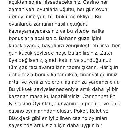
açtıktan sonra hissedeceksiniz. Casino her
zaman yeni oyunlarla uğultu, her gün oyun
deneyimine yeni bir bükülme ekliyor. Bu
oyunlarda zamanın nasıl uçtuğunu
kavrayamayacaksınız ve bu sitede harika
bonuslar alacaksınız. Baharın güzelliğini
kucaklayarak, hayatınızı zenginleştirebilir ve her
gün küçük şeylerde neşe bulabilirsiniz. Zaten
üye değilseniz, şimdi katılın ve sunduğumuz
tüm şaşırtıcı avantajların tadını çıkarın. Her gün
daha fazla bonus kazandıkça, finansal geliriniz
artar ve yeni zirvelere ulaşmanıza yardımcı olur.
Bu yüksek seviyeler nedeniyle artık daha iyi bir
kazanan masa kullanabilirsiniz. Cannonbet En
İyi Casino Oyunları, dünyanın en popüler ve ünlü
casino oyunlarından oluşur. Poker, Rulet ve
Blackjack gibi en iyi bilinen casino oyunları
sayesinde artık sizin için daha uygun bir