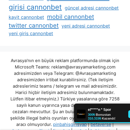
girisi cannonbet
güncel adresi cannonbet
mobil cannonbet
kayit cannonbet
twitter cannonbet
yeni adresi cannonbet
yeni giris cannonbet
Avrasya'nın en büyük reklam platformunda olmak için
Microsoft Teams:
reklam@avrasyamarketing.com
adresimizden veya Telegram: @Avrasyamarketing
adresimizden irtibat kurabilirsiniz. (Tek iletişim
adreslerimiz teams / telegram ve mail adresimizdir.
Harici hiçbir iletişim adresimiz bulunmamaktadır.
Lütfen itibar etmeyiniz.) Türkiye yasalarına göre 7258
sayılı kanun uyarınca yasa dışı bahis oynamanın
cezaları mevcuttur. Şu an bulunduğunuz site hiç bir
şekilde illegal bahis oyunları oynatmıyor ve oynamaya
aracı olmuyordur.
pinbahisgirisyap
|
betaverse
|