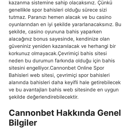
kazanma sistemine sahip olacaksınız. Çünkü
genellikle spor bahisleri olduğu sürece sizi
tutmaz. Paranızı hemen alacak ve bu casino
oyunlarından en iyi şekilde yararlanacaksınız. Bu
şekilde, casino oyununa bahis yaparken
alacağınız bonus sayesinde, kendinize olan
güveniniz yeniden kazanılacak ve herhangi bir
korkunuz olmayacak.Çevrimiçi bahis sitesi
neden bu durumun farkında olduğu için bahis
sitesini engelliyor.Cannonbet Online Spor
Bahisleri web sitesi, çevrimiçi spor bahisleri
alanında bahisleri daha keyifli hale getirebilecek
ve bu avantajları bahis web sitesinde en uygun
şekilde değerlendirebilecektir.
Cannonbet Hakkında Genel
Bilgiler