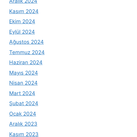
Aralık 2024
Kasım 2024
Ekim 2024
Eylül 2024
Ağustos 2024
Temmuz 2024
Haziran 2024
Mayıs 2024
Nisan 2024
Mart 2024
Şubat 2024
Ocak 2024
Aralık 2023
Kasım 2023