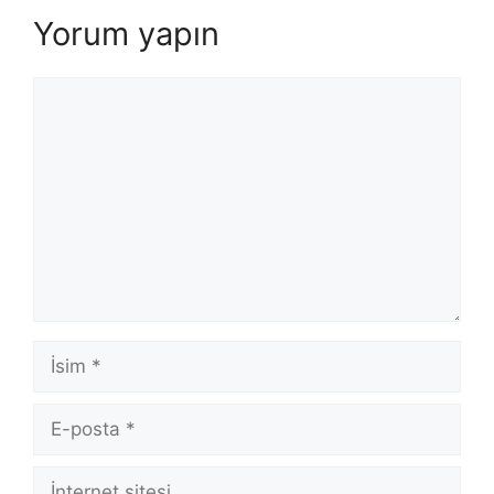
Yorum yapın
Yorum
İsim
E-
posta
İnternet