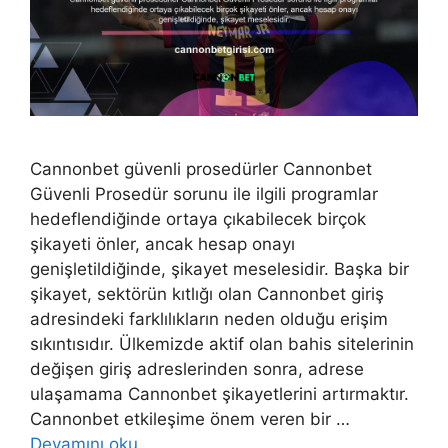
Cannonbet güvenli prosedürler Cannonbet
Güvenli Prosedür sorunu ile ilgili programlar
hedeflendiğinde ortaya çıkabilecek birçok
şikayeti önler, ancak hesap onayı
genişletildiğinde, şikayet meselesidir. Başka bir
şikayet, sektörün kıtlığı olan Cannonbet giriş
adresindeki farklılıkların neden olduğu erişim
sıkıntısıdır. Ülkemizde aktif olan bahis sitelerinin
değişen giriş adreslerinden sonra, adrese
ulaşamama Cannonbet şikayetlerini artırmaktır.
Cannonbet etkileşime önem veren bir …
Devamını oku