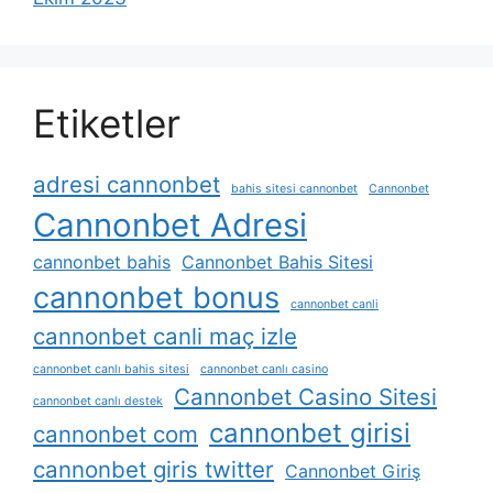
Etiketler
adresi cannonbet
bahis sitesi cannonbet
Cannonbet
Cannonbet Adresi
cannonbet bahis
Cannonbet Bahis Sitesi
cannonbet bonus
cannonbet canli
cannonbet canli maç izle
cannonbet canlı bahis sitesi
cannonbet canlı casino
Cannonbet Casino Sitesi
cannonbet canlı destek
cannonbet girisi
cannonbet com
cannonbet giris twitter
Cannonbet Giriş