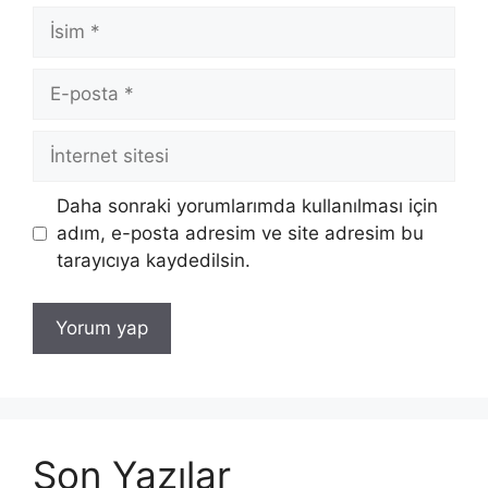
İsim
E-
posta
İnternet
sitesi
Daha sonraki yorumlarımda kullanılması için
adım, e-posta adresim ve site adresim bu
tarayıcıya kaydedilsin.
Son Yazılar