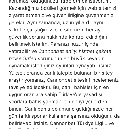
koruması olduğunuzu ifade etmek istiyorum.
Kazandığımız ödülleri görmek için web sitemizi
ziyaret etmeniz ve güvenilirliğine güvenmeniz
gerekir. Aynı zamanda, uzun yıllardır aynı
şirketle çalıştığımız için, sitemizin her ay
güvenlik sorunu hakkında kontrol edildiğini
belirtmek isterim. Paranızı huzur içinde
yatırabilir ve
Cannonbet en i̇yi hizmet çekme
prosedürleri
sorununun en büyük cevabını
oynamak istediğiniz oyunları oynayabilirsiniz.
Yüksek oranda canlı talepte bulunan bir siteyi
araştırıyorsanız, Cannonbet sitesini incelemeniz
tavsiye edilecektir. Bu, canlı bahisler için en
uygun oranlara sahip Türkiye’de yasadışı
sporlara bahis yapmak için en iyi yerlerden
biridir. Canlı bahis bölümüne geldiğinizde her
gün farklı sporlar kullanma şansınız olduğunu da
belirleyebilirsiniz. Cannonbet Türkiye Ligi Live