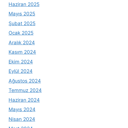
Haziran 2025
Mayıs 2025
Şubat 2025
Ocak 2025
Aralık 2024
Kasım 2024
Ekim 2024
Eylül 2024
Ağustos 2024
Temmuz 2024
Haziran 2024
Mayıs 2024
Nisan 2024