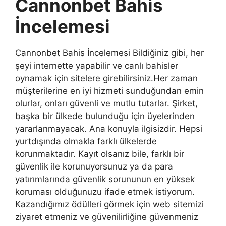
Cannonbet Bahis
İncelemesi
Cannonbet Bahis İncelemesi Bildiğiniz gibi, her
şeyi internette yapabilir ve canlı bahisler
oynamak için sitelere girebilirsiniz.Her zaman
müşterilerine en iyi hizmeti sunduğundan emin
olurlar, onları güvenli ve mutlu tutarlar. Şirket,
başka bir ülkede bulunduğu için üyelerinden
yararlanmayacak. Ana konuyla ilgisizdir. Hepsi
yurtdışında olmakla farklı ülkelerde
korunmaktadır. Kayıt olsanız bile, farklı bir
güvenlik ile korunuyorsunuz ya da para
yatırımlarında güvenlik sorununun en yüksek
koruması olduğunuzu ifade etmek istiyorum.
Kazandığımız ödülleri görmek için web sitemizi
ziyaret etmeniz ve güvenilirliğine güvenmeniz