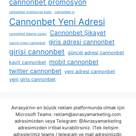
cannonbet promosyon
cannonbet promosyon kodu
cannonbet tv
Cannonbet Yeni Adresi
Cannonbet Şikayet
cannonbet ödeme süreci
giris adresi cannonbet
casino sitesi cannonbet
girisi cannonbet
güncel adresi cannonbet
mobil cannonbet
kayit cannonbet
twitter cannonbet
yeni adresi cannonbet
yeni giris cannonbet
Avrasya'nın en büyük reklam platformunda olmak için
Microsoft Teams:
reklam@avrasyamarketing.com
adresimizden veya Telegram: @Avrasyamarketing
adresimizden irtibat kurabilirsiniz. (Tek iletişim
adreslerimiz teams / telegram ve mail adresimizdir.