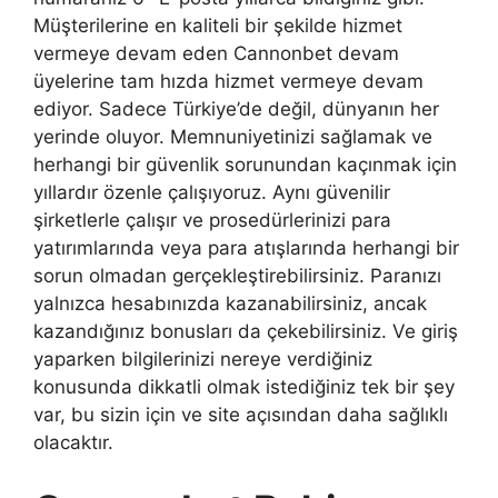
Müşterilerine en kaliteli bir şekilde hizmet
vermeye devam eden Cannonbet devam
üyelerine tam hızda hizmet vermeye devam
ediyor. Sadece Türkiye’de değil, dünyanın her
yerinde oluyor. Memnuniyetinizi sağlamak ve
herhangi bir güvenlik sorunundan kaçınmak için
yıllardır özenle çalışıyoruz. Aynı güvenilir
şirketlerle çalışır ve prosedürlerinizi para
yatırımlarında veya para atışlarında herhangi bir
sorun olmadan gerçekleştirebilirsiniz. Paranızı
yalnızca hesabınızda kazanabilirsiniz, ancak
kazandığınız bonusları da çekebilirsiniz. Ve giriş
yaparken bilgilerinizi nereye verdiğiniz
konusunda dikkatli olmak istediğiniz tek bir şey
var, bu sizin için ve site açısından daha sağlıklı
olacaktır.