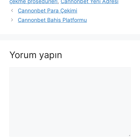
çekme prosedürleri
,
Cannonbet Yeni Adresi
Cannonbet Para Çekimi
Cannonbet Bahis Platformu
Yorum yapın
Yorum