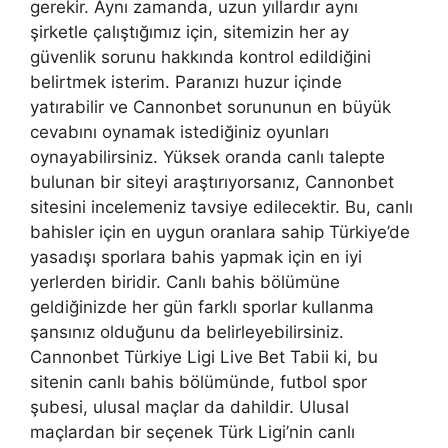
gerekir. Aynı zamanda, uzun yıllardır aynı
şirketle çalıştığımız için, sitemizin her ay
güvenlik sorunu hakkında kontrol edildiğini
belirtmek isterim. Paranızı huzur içinde
yatırabilir ve Cannonbet sorununun en büyük
cevabını oynamak istediğiniz oyunları
oynayabilirsiniz. Yüksek oranda canlı talepte
bulunan bir siteyi araştırıyorsanız, Cannonbet
sitesini incelemeniz tavsiye edilecektir. Bu, canlı
bahisler için en uygun oranlara sahip Türkiye’de
yasadışı sporlara bahis yapmak için en iyi
yerlerden biridir. Canlı bahis bölümüne
geldiğinizde her gün farklı sporlar kullanma
şansınız olduğunu da belirleyebilirsiniz.
Cannonbet Türkiye Ligi Live Bet Tabii ki, bu
sitenin canlı bahis bölümünde, futbol spor
şubesi, ulusal maçlar da dahildir. Ulusal
maçlardan bir seçenek Türk Ligi’nin canlı