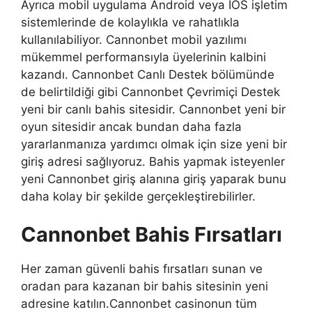
Ayrıca mobil uygulama Android veya İOS işletim
sistemlerinde de kolaylıkla ve rahatlıkla
kullanılabiliyor. Cannonbet mobil yazılımı
mükemmel performansıyla üyelerinin kalbini
kazandı. Cannonbet Canlı Destek bölümünde
de belirtildiği gibi Cannonbet Çevrimiçi Destek
yeni bir canlı bahis sitesidir. Cannonbet yeni bir
oyun sitesidir ancak bundan daha fazla
yararlanmanıza yardımcı olmak için size yeni bir
giriş adresi sağlıyoruz. Bahis yapmak isteyenler
yeni Cannonbet giriş alanına giriş yaparak bunu
daha kolay bir şekilde gerçekleştirebilirler.
Cannonbet Bahis Fırsatları
Her zaman güvenli bahis fırsatları sunan ve
oradan para kazanan bir bahis sitesinin yeni
adresine katılın.Cannonbet casinonun tüm