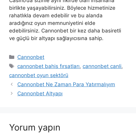
Casino’da sizinle aynı fikirde olan insanlarla
birlikte yaşayabilirsiniz. Böylece hizmetinize
rahatlıkla devam edebilir ve bu alanda
aradığınız oyun memnuniyetini elde
edebilirsiniz. Cannonbet bir kez daha basiretli
ve güçlü bir altyapı sağlayıcısına sahip.
Kategoriler
Cannonbet
Etiketler
cannonbet bahis fırsatları
,
cannonbet canli
,
cannonbet oyun sektörü
Cannonbet Ne Zaman Para Yatırmalıyım
Cannonbet Altyapı
Yorum yapın