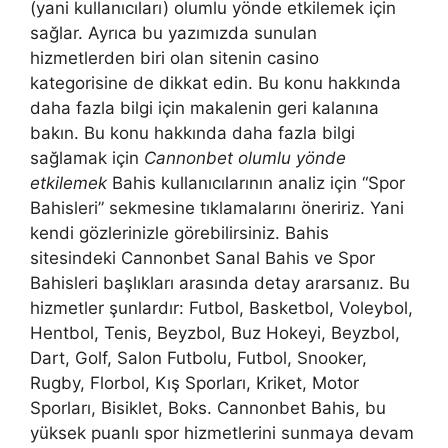
(yani kullanıcıları) olumlu yönde etkilemek için
sağlar. Ayrıca bu yazımızda sunulan
hizmetlerden biri olan sitenin casino
kategorisine de dikkat edin. Bu konu hakkında
daha fazla bilgi için makalenin geri kalanına
bakın. Bu konu hakkında daha fazla bilgi
sağlamak için
Cannonbet olumlu yönde
etkilemek
Bahis kullanıcılarının analiz için “Spor
Bahisleri” sekmesine tıklamalarını öneririz. Yani
kendi gözlerinizle görebilirsiniz. Bahis
sitesindeki Cannonbet Sanal Bahis ve Spor
Bahisleri başlıkları arasında detay ararsanız. Bu
hizmetler şunlardır: Futbol, ​​Basketbol, ​​Voleybol,
Hentbol, ​​Tenis, Beyzbol, Buz Hokeyi, Beyzbol,
Dart, Golf, Salon Futbolu, Futbol, ​​Snooker,
Rugby, Florbol, Kış Sporları, Kriket, Motor
Sporları, Bisiklet, Boks. Cannonbet Bahis, bu
yüksek puanlı spor hizmetlerini sunmaya devam