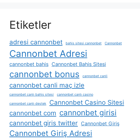
Etiketler
adresi cannonbet
bahis sitesi cannonbet
Cannonbet
Cannonbet Adresi
cannonbet bahis
Cannonbet Bahis Sitesi
cannonbet bonus
cannonbet canli
cannonbet canli maç izle
cannonbet canlı bahis sitesi
cannonbet canlı casino
Cannonbet Casino Sitesi
cannonbet canlı destek
cannonbet girisi
cannonbet com
cannonbet giris twitter
Cannonbet Giriş
Cannonbet Giriş Adresi