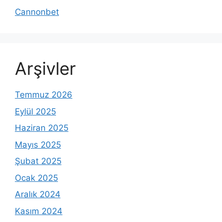
Cannonbet
Arşivler
Temmuz 2026
Eylül 2025
Haziran 2025
Mayıs 2025
Şubat 2025
Ocak 2025
Aralık 2024
Kasım 2024