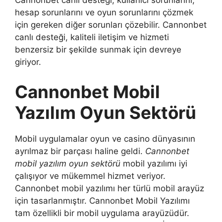
Cannonbet canlı desteği, kullanıcı sorunlarını,
hesap sorunlarını ve oyun sorunlarını çözmek
için gereken diğer sorunları çözebilir. Cannonbet
canlı desteği, kaliteli iletişim ve hizmeti
benzersiz bir şekilde sunmak için devreye
giriyor.
Cannonbet Mobil
Yazılım Oyun Sektörü
Mobil uygulamalar oyun ve casino dünyasının
ayrılmaz bir parçası haline geldi.
Cannonbet
mobil yazılım oyun sektörü
mobil yazılımı iyi
çalışıyor ve mükemmel hizmet veriyor.
Cannonbet mobil yazılımı her türlü mobil arayüz
için tasarlanmıştır. Cannonbet Mobil Yazılımı
tam özellikli bir mobil uygulama arayüzüdür.