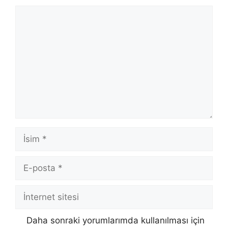
Yorum
İsim
E-
posta
İnternet
sitesi
Daha sonraki yorumlarımda kullanılması için