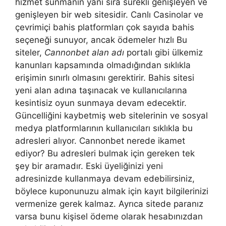
hizmet sunmanın yanı sıra sürekli genişleyen ve
genişleyen bir web sitesidir. Canlı Casinolar ve
çevrimiçi bahis platformları çok sayıda bahis
seçeneği sunuyor, ancak ödemeler hızlı Bu
siteler,
Cannonbet alan adı
portalı gibi ülkemiz
kanunları kapsamında olmadığından sıklıkla
erişimin sınırlı olmasını gerektirir. Bahis sitesi
yeni alan adına taşınacak ve kullanıcılarına
kesintisiz oyun sunmaya devam edecektir.
Güncelliğini kaybetmiş web sitelerinin ve sosyal
medya platformlarının kullanıcıları sıklıkla bu
adresleri alıyor. Cannonbet nerede ikamet
ediyor? Bu adresleri bulmak için gereken tek
şey bir aramadır. Eski üyeliğinizi yeni
adresinizde kullanmaya devam edebilirsiniz,
böylece kuponunuzu almak için kayıt bilgilerinizi
vermenize gerek kalmaz. Ayrıca sitede paranız
varsa bunu kişisel ödeme olarak hesabınızdan