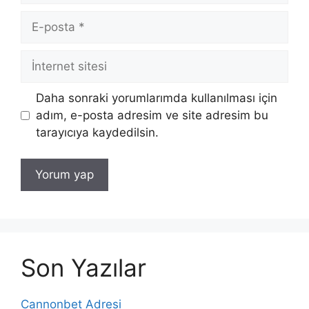
E-
posta
İnternet
sitesi
Daha sonraki yorumlarımda kullanılması için
adım, e-posta adresim ve site adresim bu
tarayıcıya kaydedilsin.
Son Yazılar
Cannonbet Adresi