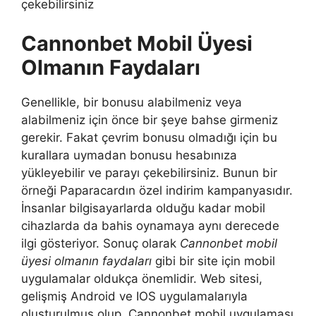
çekebilirsiniz
Cannonbet Mobil Üyesi
Olmanın Faydaları
Genellikle, bir bonusu alabilmeniz veya
alabilmeniz için önce bir şeye bahse girmeniz
gerekir. Fakat çevrim bonusu olmadığı için bu
kurallara uymadan bonusu hesabınıza
yükleyebilir ve parayı çekebilirsiniz. Bunun bir
örneği Paparacardın özel indirim kampanyasıdır.
İnsanlar bilgisayarlarda olduğu kadar mobil
cihazlarda da bahis oynamaya aynı derecede
ilgi gösteriyor. Sonuç olarak
Cannonbet mobil
üyesi olmanın faydaları
gibi bir site için mobil
uygulamalar oldukça önemlidir. Web sitesi,
gelişmiş Android ve IOS uygulamalarıyla
oluşturulmuş olup, Cannonbet mobil uygulaması