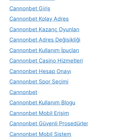
Cannonbet Giriş
Cannonbet Kolay Adres
Cannonbet Kazanç Oyunları
Cannonbet Adres Değişikliği
Cannonbet Kullanım İpuçları
Cannonbet Casino Hizmetleri
Cannonbet Hesap Onayı
Cannonbet Spor Seçimi
Cannonbet
Cannonbet Kullanım Blogu
Cannonbet Mobil Erişim
Cannonbet Güvenli Prosedürler
Cannonbet Mobil Sistem