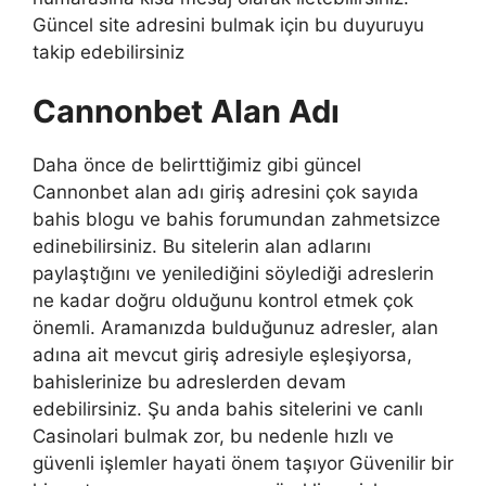
Güncel site adresini bulmak için bu duyuruyu
takip edebilirsiniz
Cannonbet Alan Adı
Daha önce de belirttiğimiz gibi güncel
Cannonbet alan adı giriş adresini çok sayıda
bahis blogu ve bahis forumundan zahmetsizce
edinebilirsiniz. Bu sitelerin alan adlarını
paylaştığını ve yenilediğini söylediği adreslerin
ne kadar doğru olduğunu kontrol etmek çok
önemli. Aramanızda bulduğunuz adresler, alan
adına ait mevcut giriş adresiyle eşleşiyorsa,
bahislerinize bu adreslerden devam
edebilirsiniz. Şu anda bahis sitelerini ve canlı
Casinolari bulmak zor, bu nedenle hızlı ve
güvenli işlemler hayati önem taşıyor Güvenilir bir