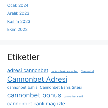
Ocak 2024
Aralık 2023
Kasım 2023
Ekim 2023
Etiketler
adresi cannonbet
bahis sitesi cannonbet
Cannonbet
Cannonbet Adresi
cannonbet bahis
Cannonbet Bahis Sitesi
cannonbet bonus
cannonbet canli
cannonbet canli maç izle