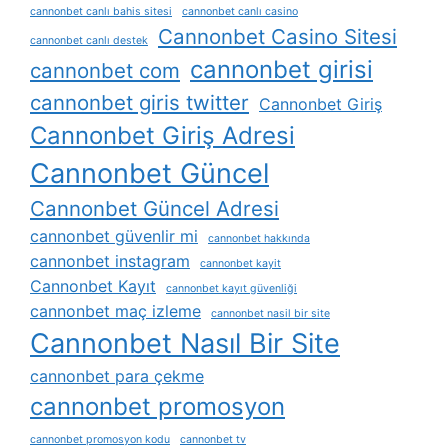
cannonbet canlı bahis sitesi
cannonbet canlı casino
Cannonbet Casino Sitesi
cannonbet canlı destek
cannonbet girisi
cannonbet com
cannonbet giris twitter
Cannonbet Giriş
Cannonbet Giriş Adresi
Cannonbet Güncel
Cannonbet Güncel Adresi
cannonbet güvenlir mi
cannonbet hakkında
cannonbet instagram
cannonbet kayit
Cannonbet Kayıt
cannonbet kayıt güvenliği
cannonbet maç izleme
cannonbet nasil bir site
Cannonbet Nasıl Bir Site
cannonbet para çekme
cannonbet promosyon
cannonbet promosyon kodu
cannonbet tv