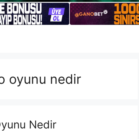
o oyunu nedir
yunu Nedir