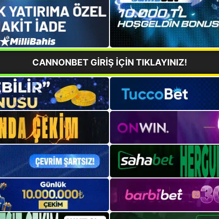
CANNONBET GİRİŞ İÇİN TIKLAYINIZ!